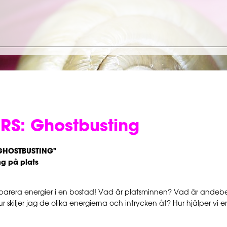
S: Ghostbusting
GHOSTBUSTING"
g på plats
eparera energier i en bostad! Vad är platsminnen? Vad är ande
 skiljer jag de olika energierna och intrycken åt? Hur hjälper vi e