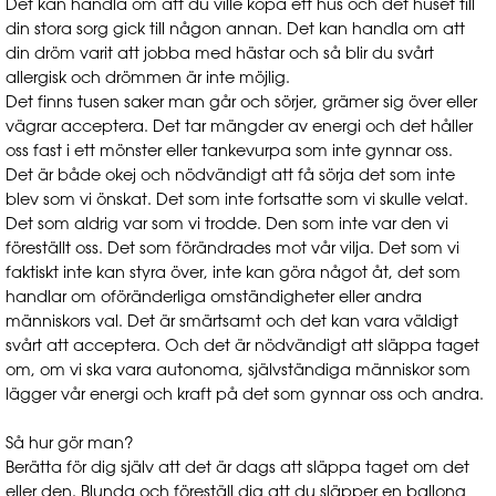
Det kan handla om att du ville köpa ett hus och det huset till
din stora sorg gick till någon annan. Det kan handla om att
din dröm varit att jobba med hästar och så blir du svårt
allergisk och drömmen är inte möjlig.
Det finns tusen saker man går och sörjer, grämer sig över eller
vägrar acceptera. Det tar mängder av energi och det håller
oss fast i ett mönster eller tankevurpa som inte gynnar oss.
Det är både okej och nödvändigt att få sörja det som inte
blev som vi önskat. Det som inte fortsatte som vi skulle velat.
Det som aldrig var som vi trodde. Den som inte var den vi
föreställt oss. Det som förändrades mot vår vilja. Det som vi
faktiskt inte kan styra över, inte kan göra något åt, det som
handlar om oföränderliga omständigheter eller andra
människors val. Det är smärtsamt och det kan vara väldigt
svårt att acceptera. Och det är nödvändigt att släppa taget
om, om vi ska vara autonoma, självständiga människor som
lägger vår energi och kraft på det som gynnar oss och andra.
Så hur gör man?
Berätta för dig själv att det är dags att släppa taget om det
eller den. Blunda och föreställ dig att du släpper en ballong