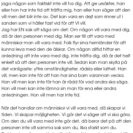
jaga någon som faktiskt inte vill ha dig. Att ge ursäkter, han
eller hon har inte tid att träffa mig, han eller hon säger att den
vill men det blir inte av. Det kan vara en dejt som rinner ut i
sanden som vi håller fast vid för att VI vill.
Jag har EN sak att säga om det: Om någon vill vara med dig,
då är den personen med dig. Man ser till att vara med
människor man vill vara med. Folk flyr sina hemländer för att
kunna leva med den de älskar. Om någon alltid hittar en
anledning att inte vara med dig, inte träffa dig, då är det helt
enkelt så att den personen inte vill. Sedan kan man skylla på
det vanligaste: yttre omständigheter, rädsla eller lathet. Han
vill, men kan inte för att han har sina barn varannan vecka.
Han vill men kan inte för han är rädd för vad andra ska säga.
Hon vill men kan inte lämna sin man för ena eller andra
anledningen. Hon vill men har inte tid.
När det handlar om människor vi vill vara med, då skapar vi
tiden. Vi skapar möjligheten. Vi gör det vi säger att vi ska göra.
Om den du vill vara med inte gör det, då beror det på att den
personen inte vill samma sak som du, lika starkt som du.